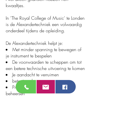
kwaaltjes.
In 'The Royal College of Music' te Londen
is de Alexandertechniek een volwaardig
onderdeel tijdens de opleiding.
De Alexandertechniek helpt je
​:
Met minder spanning te bewegen of
je instrument te bespelen
De voorwaarden te scheppen om tot
een betere technische uitvoering te komen
Je aandacht te verruimen
beter te ademen
Prestatiedruk en podiumangst te
beheersen
Pijn te voorkomen
Meer te genieten van je performance
en het bijhorende leerproces
preventieve oefeningen in te bouwen
bij je dagelijkse spelen